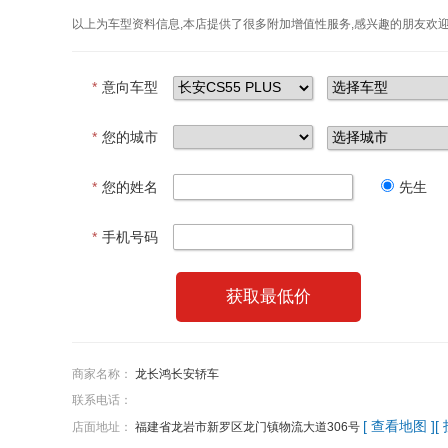
以上为车型资料信息,本店提供了很多附加增值性服务,感兴趣的朋友欢
*
意向车型
*
您的城市
*
您的姓名
先生
*
手机号码
获取最低价
商家名称：
龙长鸿长安轿车
联系电话：
[ 查看地图 ]
[
店面地址：
福建省龙岩市新罗区龙门镇物流大道306号