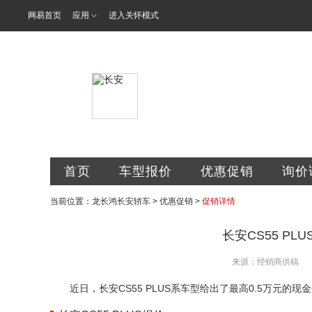
网易首页
应用
进入关怀模式
福建龙长鸿汽
首页
车型报价
优惠促销
询价
当前位置：
龙长鸿长安轿车
>
优惠促销
>
促销详情
长安CS55 PL
来源：经销商供稿
近日，长安CS55 PLUS系车型给出了最高0.5万元